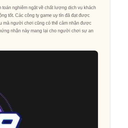
m toán nghiêm ngặt về chất lượng dịch vụ khách
ộng tốt. Các công ty game uy tín đã đạt được
ều mà người chơi cũng có thể cảm nhận được
chứng nhận này mang lại cho người chơi sự an