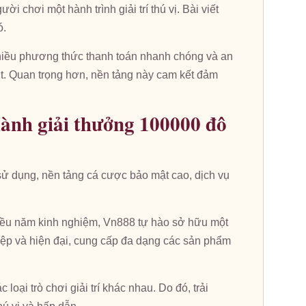
 chơi một hành trình giải trí thú vị. Bài viết
ó.
hiều phương thức thanh toán nhanh chóng và an
phút. Quan trọng hơn, nền tảng này cam kết đảm
ành giải thưởng 100000 đô
ử dụng, nền tảng cá cược bảo mật cao, dịch vụ
hiều năm kinh nghiệm, Vn888 tự hào sở hữu một
iệp và hiện đại, cung cấp đa dạng các sản phẩm
oại trò chơi giải trí khác nhau. Do đó, trải