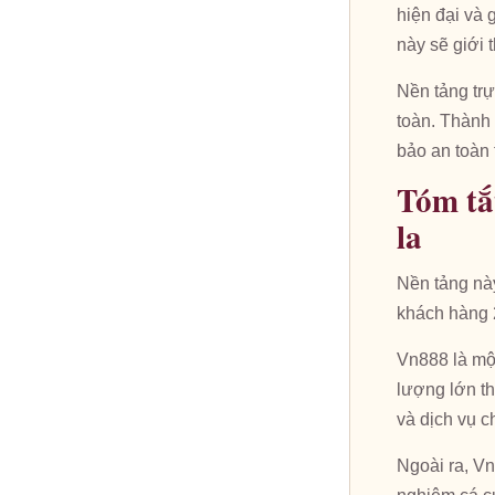
hiện đại và 
này sẽ giới 
Nền tảng tr
toàn. Thành 
bảo an toàn t
Tóm tắ
la
Nền tảng nà
khách hàng 
Vn888 là mộ
lượng lớn t
và dịch vụ c
Ngoài ra, Vn