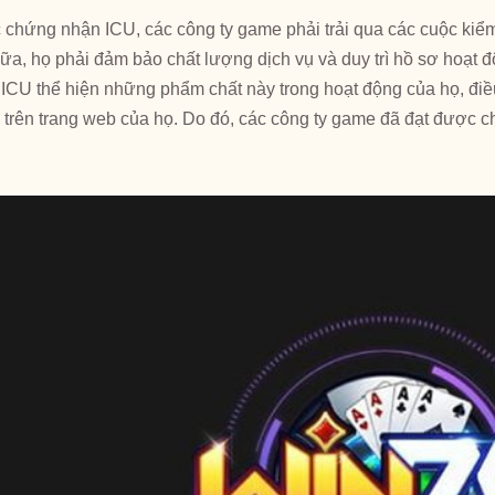
 chứng nhận ICU, các công ty game phải trải qua các cuộc kiể
a, họ phải đảm bảo chất lượng dịch vụ và duy trì hồ sơ hoạt đ
ICU thể hiện những phẩm chất này trong hoạt động của họ, đi
c trên trang web của họ. Do đó, các công ty game đã đạt được 