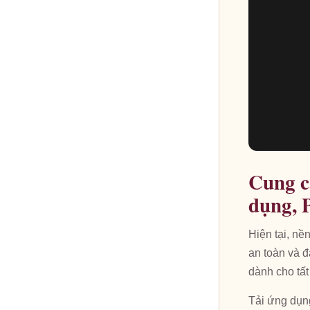
Cung c
dụng, 
Hiện tại, nề
an toàn và 
dành cho tất
Tải ứng dụn