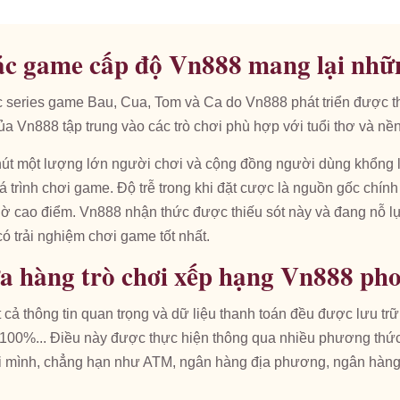
ác game cấp độ Vn888 mang lại những
c series game Bau, Cua, Tom và Ca do Vn888 phát triển được th
ủa Vn888 tập trung vào các trò chơi phù hợp với tuổi thơ và n
út một lượng lớn người chơi và cộng đồng người dùng khổng lồ
á trình chơi game. Độ trễ trong khi đặt cược là nguồn gốc chín
giờ cao điểm. Vn888 nhận thức được thiếu sót này và đang nỗ 
ó trải nghiệm chơi game tốt nhất.
a hàng trò chơi xếp hạng Vn888 pho
 cả thông tin quan trọng và dữ liệu thanh toán đều được lưu tr
 100%... Điều này được thực hiện thông qua nhiều phương thứ
 mình, chẳng hạn như ATM, ngân hàng địa phương, ngân hàng trực