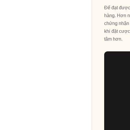
Để đạt được
hàng. Hơn nữ
chứng nhận 
khi đặt cượ
tâm hơn.