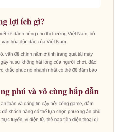
 lợi ích gì?
iết kế dành riêng cho thị trường Việt Nam, bởi
ền văn hóa độc đáo của Việt Nam.
, vấn đề chính nằm ở tình trạng quá tải máy
h gây ra sự không hài lòng của người chơi, đặc
lực khắc phục nó nhanh nhất có thể để đảm bảo
ng phú và vô cùng hấp dẫn
ữ an toàn và đáng tin cậy bởi cổng game, đảm
c để khách hàng có thể lựa chọn phương án phù
 tuyến, ví điện tử, thẻ nạp tiền điện thoại di